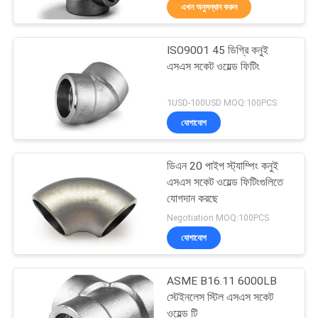
এখন অনুসন্ধান করুন
নিয়ন্ত্রণ
ISO9001 45 ডিগ্রি কনুই
যোগাযোগ
এসএস সকেট ওয়েল্ড ফিটিং
করুন
স্টেইনলেস স্টিল পাইপ ফিটিং
1USD-100USD MOQ:100PCS
যোগাযোগ
খবর
ডিএন 20 পাইপ স্ট্যাম্পিং কনুই
কেস
এসএস সকেট ওয়েল্ড ফিটিংগুলিতে
যোগদান করছে
Negotiation MOQ:100PCS
কার্বন স্টিল বাটওয়াল্ড
যোগাযোগ
জিনিসপত্র
ASME B16.11 6000LB
স্টেইনলেস স্টিল এসএস সকেট
ওয়েল্ড টি