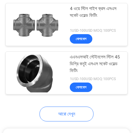
4 ওয়ে স্টিল পাইপ ক্রস এসএস
সকেট ওয়েল্ড ফিটিং
কার্বন ইস্পাত flanges
1USD-100USD MOQ:100PCS
যোগাযোগ
এএনএসআই স্টেইনলেস স্টিল 45
ডিগ্রি কনুই এসএস সকেট ওয়েল্ড
ফিটিং
1USD-100USD MOQ:100PCS
মলনযোগ্য আয়রন পাইপ
যোগাযোগ
ফিটিং
আরো দেখুন