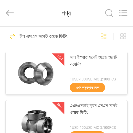
ইস্পাত
পাইপ
ফিটিং
পণ্য
সরবরাহকারী.
Copyright
©
2020
-
বাড়ি
2022
industrialsteelpipefittings.com.
চীন এসএস সকেট ওয়েল্ড ফিটিং
All
Rights
শিল্প ইস্পাত পাইপ ফিটিং
Reserved.
পণ্য
HOT
জাল ইস্পাত সকেট ওয়েল্ড ওলেট
ওয়েল্ডিং
আমাদের
সম্পর্কে
1USD-100USD MOQ:100PCS
এখন অনুসন্ধান করুন
কারখানা
HOT
এএনএসআই ক্রস এসএস সকেট
ভ্রমণ
কার্বন ইস্পাত পাইপ ফিটিং
ওয়েল্ড ফিটিং
মান
1USD-100USD MOQ:100PCS