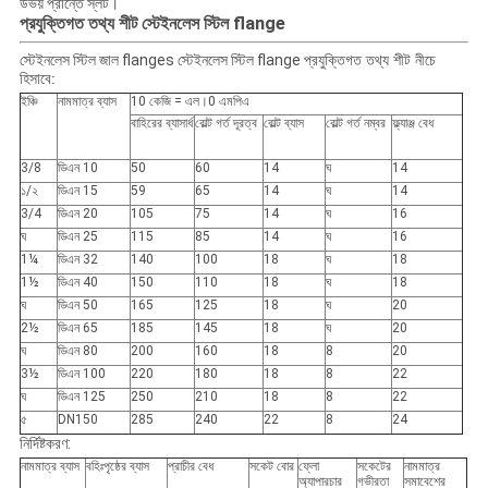
উভয় প্রান্তে স্লট।
স্টেইনলেস স্টিল flange
প্রযুক্তিগত তথ্য শীট
স্টেইনলেস স্টিল জাল flanges স্টেইনলেস স্টিল flange
প্রযুক্তিগত তথ্য শীট নীচে
হিসাবে:
ইঞ্চি
নামমাত্র ব্যাস
10 কেজি = এল।0 এমপিএ
বাহিরের ব্যাসার্ধ
বোল্ট গর্ত দূরত্ব
বোল্ট ব্যাস
বোল্ট গর্ত নম্বর
ফ্ল্যাঞ্জ বেধ
3/8
ডিএন 10
50
60
14
ঘ
14
১/২
ডিএন 15
59
65
14
ঘ
14
3/4
ডিএন 20
105
75
14
ঘ
16
ঘ
ডিএন 25
115
85
14
ঘ
16
1¼
ডিএন 32
140
100
18
ঘ
18
1½
ডিএন 40
150
110
18
ঘ
18
ঘ
ডিএন 50
165
125
18
ঘ
20
2½
ডিএন 65
185
145
18
ঘ
20
ঘ
ডিএন 80
200
160
18
8
20
3½
ডিএন 100
220
180
18
8
22
ঘ
ডিএন 125
250
210
18
8
22
৫
DN150
285
240
22
8
24
নির্দিষ্টকরণ:
নামমাত্র ব্যাস
বহিঃপৃষ্ঠের ব্যাস
প্রাচীর বেধ
সকেট বোর
ফ্লো
সকেটের
নামমাত্র
অ্যাপারচার
গভীরতা
সমাবেশের