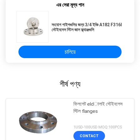
এর সেরা মূল্য পান
সংযোগ পাইপগুলির জন্য 3/4 ইঞ্চি A182 F316l
স্টেইনলেস স্টিল জাল ফ্ল্যাঞ্জগুলি
চালিয়ে
শীর্ষ পণ্য
ফিললেট eldালাই স্টেইনলেস
স্টিল flanges
1USD-100USD MOQ:100PCS
CONTACT