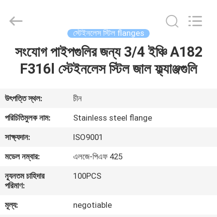
Xi'an
Longjoy
Foreign
Trade
Co.,Ltd.
স্টেইনলেস স্টিল flanges
All
Rights
সংযোগ পাইপগুলির জন্য 3/4 ইঞ্চি A182
বাড়ি
Reserved.
F316l স্টেইনলেস স্টিল জাল ফ্ল্যাঞ্জগুলি
পণ্য
উৎপত্তি স্থল:
চীন
আমাদের
পরিচিতিমুলক নাম:
Stainless steel flange
সম্পর্কে
সাক্ষ্যদান:
ISO9001
মডেল নম্বার:
এলজে-পিএফ 425
কারখানা
ন্যূনতম চাহিদার
100PCS
ভ্রমণ
পরিমাণ:
মূল্য:
negotiable
মান