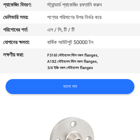
প্যাকেজিং বিবরণ:
স্ট্যান্ডার্ড প্যাকেজিং রফতানি করুন
নিয়ন্ত্রণ
ডেলিভারি সময়:
পণ্যের পরিমাণের উপর নির্ভর করে
যোগাযোগ
পরিশোধের শর্ত:
এল / সি, টি / টি
করুন
যোগানের ক্ষমতা:
বার্ষিক আউটপুট 50000 টন
লক্ষণীয় করা:
,
F316l স্টেইনলেস স্টিল নকল flanges
খবর
,
A182 স্টেইনলেস স্টিল নকল flanges
3/4 ইঞ্চি নকল স্টেইনলেস flanges
কেস
ভালো দাম
সাইট
ম্যাপ
PRIVACY