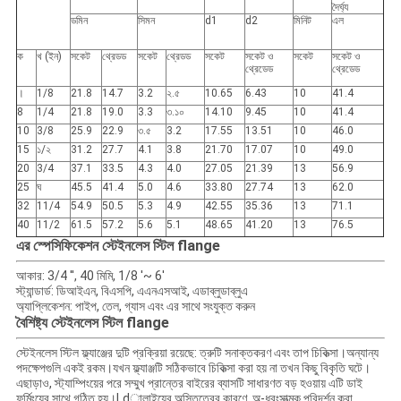
দৈর্ঘ্য
ডমিন
সিমন
d1
d2
মিনিট
এল
ক
খ (ইন)
সকেট
থ্রেডড
সকেট
থ্রেডড
সকেট
সকেট ও
সকেট
সকেট ও
থ্রেডেড
থ্রেডেড
।
1/8
21.8
14.7
3.2
২.৫
10.65
6.43
10
41.4
8
1/4
21.8
19.0
3.3
৩.১০
14.10
9.45
10
41.4
10
3/8
25.9
22.9
৩.৫
3.2
17.55
13.51
10
46.0
15
১/২
31.2
27.7
4.1
3.8
21.70
17.07
10
49.0
20
3/4
37.1
33.5
4.3
4.0
27.05
21.39
13
56.9
25
ঘ
45.5
41.4
5.0
4.6
33.80
27.74
13
62.0
32
11/4
54.9
50.5
5.3
4.9
42.55
35.36
13
71.1
40
11/2
61.5
57.2
5.6
5.1
48.65
41.20
13
76.5
স্টেইনলেস স্টিল flange
এর স্পেসিফিকেশন
আকার: 3/4 '', 40 মিমি, 1/8 '~ 6'
স্ট্যান্ডার্ড: ডিআইএন, বিএসপি, এএনএসআই, এডাব্লুডাব্লুএ
অ্যাপ্লিকেশন: পাইপ, তেল, গ্যাস এবং এর সাথে সংযুক্ত করুন
স্টেইনলেস স্টিল flange
বৈশিষ্ট্য
স্টেইনলেস স্টিল ফ্ল্যাঞ্জের দুটি প্রক্রিয়া রয়েছে: ত্রুটি সনাক্তকরণ এবং তাপ চিকিত্সা।অন্যান্য
পদক্ষেপগুলি একই রকম।যখন ফ্ল্যাঞ্জটি সঠিকভাবে চিকিত্সা করা হয় না তখন কিছু বিকৃতি ঘটে।
এছাড়াও, স্ট্যাম্পিংয়ের পরে সম্মুখ প্রান্তের বাইরের ব্যাসটি সাধারণত বড় হওয়ায় এটি ডাই
ফর্মিংয়ের সাথে গঠিত হয়।Ldালাইয়ের অস্তিত্বের কারণে, অ-ধ্বংসাত্মক পরিদর্শন করা