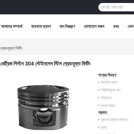
আমাদের সম্পর্কে
কারখানা ভ্রমণ
মান নিয়ন্ত্রণ
যোগাযোগ করুন
খবর
কেস
 থ্রেডযুক্ত ফিটিং
মেট্রিক পিস্টন 304 স্টেইনলেস স্টিল থ্রেডযুক্ত ফিটিং
পণ্যের বিবরণ:
উৎপত্তি স্থল:
পরিচিতিমুলক নাম:
সাক্ষ্যদান:
মডেল নম্বার:
প্রদান:
ন্যূনতম চাহিদার পরিমাণ:
মূল্য: