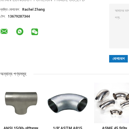
ব্যক্তি যোগাযোগ:
Rachel Zhang
টেল:
13679287344
অন্যান্য পণ্যসমূহ
ANSI 150lb স্টেইনলেস
1/8' ASTM A815
ASME 45 ডিগ্রি