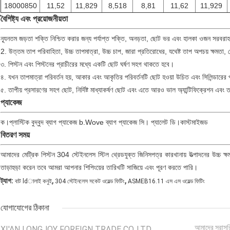
18000850
11,52
11,829
8,518
8,81
11,62
11,929
বৈশিষ্ট্য এবং প্রয়োজনীয়তা
ন্যূনতম জড়তা শক্তি নিশ্চিত করার জন্য পর্যাপ্ত শক্তি, অনড়তা, ছোট ভর এবং হালকা ওজন সরবরা
2. উত্তম তাপ পরিবাহিতা, উচ্চ তাপমাত্রা, উচ্চ চাপ, জারা প্রতিরোধের, যথেষ্ট তাপ অপচয় ক্ষমতা
৩. পিস্টন এবং পিস্টনের প্রাচীরের মধ্যে একটি ছোট ঘর্ষণ সহগ থাকতে হবে।
৪. যখন তাপমাত্রা পরিবর্তন হয়, আকার এবং আকৃতির পরিবর্তনটি ছোট হওয়া উচিত এবং সিলিন্ডারের প্
৫. তাপীয় প্রসারণের সহগ ছোট, নির্দিষ্ট মাধ্যাকর্ষণ ছোট এবং এতে আরও ভাল অ্যান্টিফিক্রেশন এবং 
প্যাকেজ
ক।প্লাস্টিক বুদ্বুদ ব্যাগ প্যাকেজ b.Wove ব্যাগ প্যাকেজ সি। প্যালেট ডি।কাস্টমাইজড
বিতরণ সময়
আমাদের মেট্রিক পিস্টন 304 স্টেইনলেস স্টিল থ্রেডযুক্ত জিনিসপত্র কারখানায় উত্পাদনের উচ্চ ক্ষ
তাড়াহুড়া করেন তবে আমরা আপনার শিপিংয়ের তারিখটি সাজিয়ে এবং পূরণ করতে পারি।
,
,
ট্যাগ:
বাট ldালাই কনুই
304 স্টেইনলেস সকেট ওয়েল্ড ফিটিং
ASMEB16.11 এস এস ওয়েল্ড ফিটিং
যোগাযোগের ঠিকানা
আমাদের সরাসর
XI'AN LONGJOY FOREIGN TRADE CO.,LTD