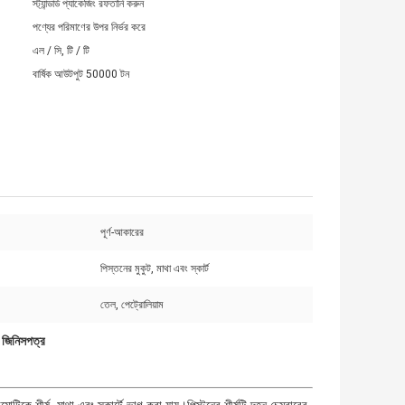
স্ট্যান্ডার্ড প্যাকেজিং রফতানি করুন
পণ্যের পরিমাণের উপর নির্ভর করে
এল / সি, টি / টি
বার্ষিক আউটপুট 50000 টন
পূর্ণ-আকারের
পিস্তনের মুকুট, মাথা এবং স্কার্ট
তেল, পেট্রোলিয়াম
ত জিনিসপত্র