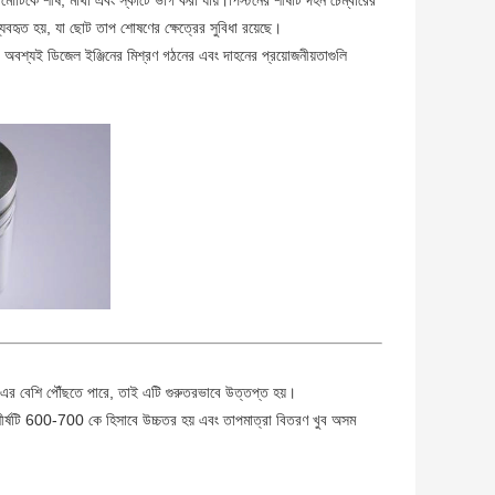
মোটিকে শীর্ষ, মাথা এবং স্কার্টে ভাগ করা যায়।পিস্টনের শীর্ষটি দহন চেম্বারের
ে ব্যবহৃত হয়, যা ছোট তাপ শোষণের ক্ষেত্রের সুবিধা রয়েছে।
র অবশ্যই ডিজেল ইঞ্জিনের মিশ্রণ গঠনের এবং দাহনের প্রয়োজনীয়তাগুলি
K এর বেশি পৌঁছতে পারে, তাই এটি গুরুতরভাবে উত্তপ্ত হয়।
 শীর্ষটি 600-700 কে হিসাবে উচ্চতর হয় এবং তাপমাত্রা বিতরণ খুব অসম