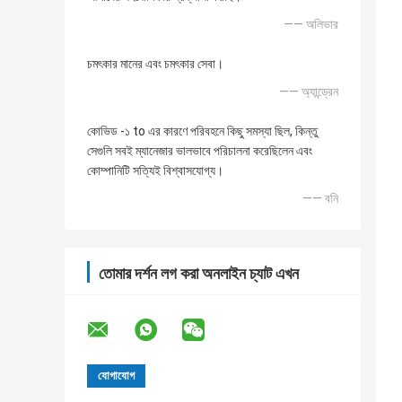
—— অলিভার
চমৎকার মানের এবং চমৎকার সেবা।
—— অ্যান্ড্রেন
কোভিড -১ to এর কারণে পরিবহনে কিছু সমস্যা ছিল, কিন্তু
সেগুলি সবই ম্যানেজার ভালভাবে পরিচালনা করেছিলেন এবং
কোম্পানিটি সত্যিই বিশ্বাসযোগ্য।
—— বনি
তোমার দর্শন লগ করা অনলাইন চ্যাট এখন