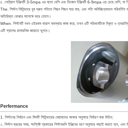
৫. পেট্রোল ইঞ্জিনটি 3-5mpa এর মতো বেশি এবং ডিজেল ইঞ্জিনটি 6-9mpa এর চেয়ে বেশি, যা প
The. পিস্টন সিলিন্ডারে খুব দ্রুত গতিতে পিছন পিছন সরে যায়, এবং গতি অবিচ্ছিন্নভাবে পরিবর্তিত 
অতিরিক্ত বোঝার সাপেক্ষে করে তোলে।
When. পিস্টনটি যখন এইরকম খারাপ অবস্থায় কাজ করে, তখন এটি পরিধানটিকে বিকৃত ও ত্বরান
এটি গ্যাসের রাসায়নিক জারাতে ভুগবে।
Perfermance
1. পিস্টনের নির্বাচন এবং মিলটি সিলিন্ডারের মেরামতের আকার অনুসারে নির্ধারণ করা উচিত;
২. পিস্টন ক্রয়ের সময়, সংশ্লিষ্ট প্রকারের পিস্টনগুলি ইঞ্জিনের ধরণ অনুসারে বাছাই করতে হবে, এবং ই