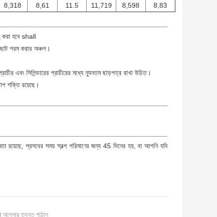
8,318
8,61
11.5
11,719
8,598
8,83
হ করা হবে shall
, ছোট গরম করার অঞ্চল।
রাচীর এবং সিলিন্ডারের প্রাচীরের মধ্যে ন্যূনতম ছাড়পত্র রাখা উচিত।
তাপ শক্তি রয়েছে।
মতা রয়েছে, প্রসবের সময় স্বল্প পরিমাণের জন্য 45 দিনের হয়, বা আপনি যদি
ি আপনার তদন্ত পাঠান