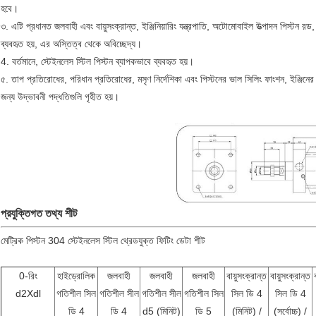
হবে।
৩. এটি প্রধানত জলবাহী এবং বায়ুসংক্রান্ত, ইঞ্জিনিয়ারিং যন্ত্রপাতি, অটোমোবাইল উত্পাদন পিস্টন রড
ব্যবহৃত হয়, এর অস্তিত্ব থেকে অবিচ্ছেদ্য।
4. বর্তমানে, স্টেইনলেস স্টিল পিস্টন ব্যাপকভাবে ব্যবহৃত হয়।
৫. তাপ প্রতিরোধের, পরিধান প্রতিরোধের, মসৃণ নির্দেশিকা এবং পিস্টনের ভাল সিলিং ফাংশন, ইঞ্জিনের ঘ
জন্য উদ্ভাবনী পদ্ধতিগুলি গৃহীত হয়।
প্রযুক্তিগত তথ্য শীট
মেট্রিক পিস্টন 304 স্টেইনলেস স্টিল থ্রেডযুক্ত ফিটিং ডেটা শীট
0-রিং
হাইড্রোলিক
জলবাহী
জলবাহী
জলবাহী
বায়ুসংক্রান্ত
বায়ুসংক্রান্ত
d2Xdl
গতিশীল সিল
গতিশীল সীল
গতিশীল সীল
গতিশীল সিল
সিল ডি 4
সিল ডি 4
ডি 4
ডি 4
d5 (মিনিট)
ডি 5
(মিনিট) /
(সর্বোচ্চ) /