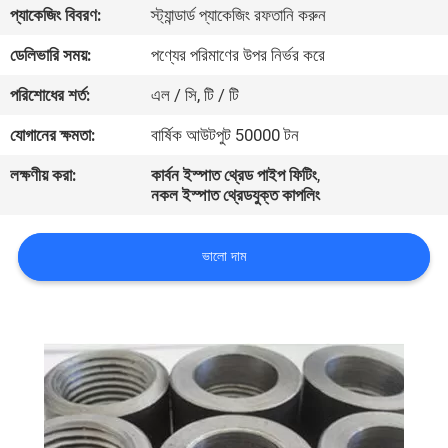
প্যাকেজিং বিবরণ:
স্ট্যান্ডার্ড প্যাকেজিং রফতানি করুন
নিয়ন্ত্রণ
ডেলিভারি সময়:
পণ্যের পরিমাণের উপর নির্ভর করে
যোগাযোগ
পরিশোধের শর্ত:
এল / সি, টি / টি
করুন
যোগানের ক্ষমতা:
বার্ষিক আউটপুট 50000 টন
লক্ষণীয় করা:
কার্বন ইস্পাত থ্রেড পাইপ ফিটিং
,
খবর
নকল ইস্পাত থ্রেডযুক্ত কাপলিং
কেস
ভালো দাম