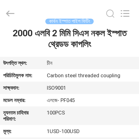
ইস্পাত
পাইপ
ফিটিং
সরবরাহকারী.
Copyright
কার্বন ইস্পাত পাইপ ফিটিং
©
2020
-
2000 এলবি 2 মিমি সিএস নকল ইস্পাত
বাড়ি
2022
industrialsteelpipefittings.com.
All
থ্রেডড কাপলিং
Rights
Reserved.
পণ্য
উৎপত্তি স্থল:
চীন
আমাদের
পরিচিতিমুলক নাম:
Carbon steel threaded coupling
সম্পর্কে
সাক্ষ্যদান:
ISO9001
মডেল নম্বার:
এলজে- PF045
কারখানা
ন্যূনতম চাহিদার
100PCS
ভ্রমণ
পরিমাণ:
মূল্য:
1USD-100USD
মান