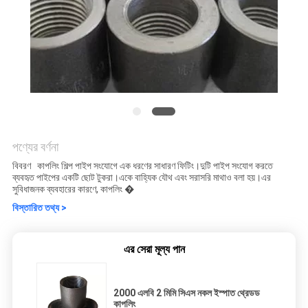
পণ্যের বর্ণনা
বিবরণ কাপলিং শিল্প পাইপ সংযোগে এক ধরণের সাধারণ ফিটিং।দুটি পাইপ সংযোগ করতে
ব্যবহৃত পাইপের একটি ছোট টুকরা।একে বাহ্যিক যৌথ এবং সরাসরি মাথাও বলা হয়।এর
সুবিধাজনক ব্যবহারের কারণে, কাপলিং �
বিস্তারিত তথ্য >
এর সেরা মূল্য পান
2000 এলবি 2 মিমি সিএস নকল ইস্পাত থ্রেডড
কাপলিং