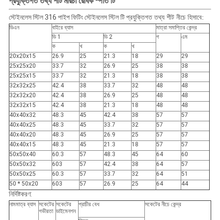
মরিচা রোধক স্পাত
টি
প্রযুক্তিগত তথ্য শীট
স্টেইনলেস স্টিল 316 পাইপ ফিটিং স্টেইনলেস স্টিল টি
প্রযুক্তিগত তথ্য শীট নীচে হিসাবে:
ডিএন
বাইরে ব্যাস
মাত্রা সমাপ্তির কেন্দ্র
ডি 1
ডি 2
গ
এম
ক
খ
ক
খ
20x20x15
26.9
25
21.3
18
29
29
25x25x20
33.7
32
26.9
25
38
38
25x25x15
33.7
32
21.3
18
38
38
32x32x25
42.4
38
33.7
32
48
48
32x32x20
42.4
38
26.9
25
48
48
32x32x15
42.4
38
21.3
18
48
48
40x40x32
48.3
45
42.4
38
57
57
40x40x25
48.3
45
33.7
32
57
57
40x40x20
48.3
45
26.9
25
57
57
40x40x15
48.3
45
21.3
18
57
57
50x50x40
60.3
57
48.3
45
64
60
50x50x32
603
57
42.4
38
64
57
50x50x25
60.3
57
33.7
32
64
51
50 * 50x20
603
57
26.9
25
64
44
নির্দিষ্টকরণ:
নামমাত্র ব্যাস
সকেটের
সকেটের
প্রাচীর বেধ
সকেটের নীচে কেন্দ্র
গভীরতা
ডাইমেনশন