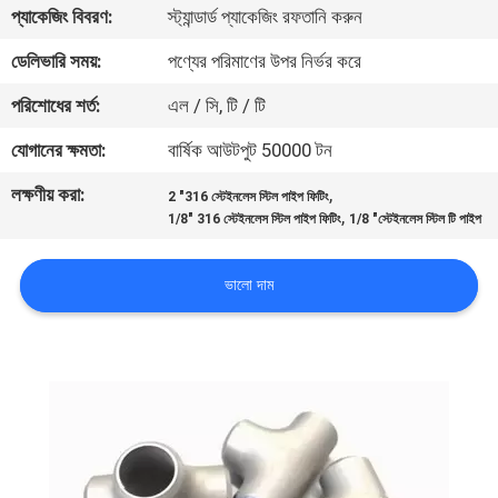
প্যাকেজিং বিবরণ:
স্ট্যান্ডার্ড প্যাকেজিং রফতানি করুন
নিয়ন্ত্রণ
ডেলিভারি সময়:
পণ্যের পরিমাণের উপর নির্ভর করে
যোগাযোগ
পরিশোধের শর্ত:
এল / সি, টি / টি
করুন
যোগানের ক্ষমতা:
বার্ষিক আউটপুট 50000 টন
লক্ষণীয় করা:
,
2 "316 স্টেইনলেস স্টিল পাইপ ফিটিং
খবর
,
1/8" 316 স্টেইনলেস স্টিল পাইপ ফিটিং
1/8 "স্টেইনলেস স্টিল টি পাইপ
কেস
ভালো দাম
সাইট
ম্যাপ
PRIVACY