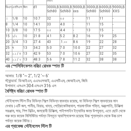
সিমন
ডিএন
এনপিএস
জিন
d1
3000LB
6000LB
9000LB
3000LB
6000LB
9000LB
Sch80
Schl60
xxs
Sch80
Schl60
XXS
।
1/8
10
10.7
32
৩.৫
-
11
11
-
8
1/4
10
14.1
33
4.0
-
11
15
-
10
3/8
10
17.5
৩.৫
4.4
-
13
15
-
15
১/২
10
21.8
4.1
5.2
8.2
16
19
25
20
3/4
13
27.4
43
.1.০০
8.6
19
22
28
25
ঘ
13
34.2
5.0
7.0
10.0
22
27
32
32
১.১ / ৪
13
42.9
53
7.0
10.6
27
32
35
40
১.১ / ২
13
48.3
5.6
7.8
11.2
32
38
38
মরিচা রোধক স্পাত
টি
এর স্পেসিফিকেশন
আকার: 1/8 "~ 2", 1/2 '~ 6'
স্ট্যান্ডার্ড: ডিআইএন, এএনএসআই, এএসটিএম, জেআইএস, জিবি
উপাদান: এসএস 304 এসএস 316 এল
মরিচা রোধক স্পাত
টি
বৈশিষ্ট্য
স্টেইনলেস স্টিল টির বিভিন্ন শিল্পে বিভিন্ন ব্যবহার রয়েছে, যা বিভিন্ন শিল্পে ব্যবহারের মান
দেখায়।এটি জল, পানীয়, বিয়ার, খাদ্য, পেট্রোকেমিক্যাল, পারমাণবিক শক্তি, যন্ত্রপাতি, চিকিত্সা
সরঞ্জাম, সার, শিপ বিল্ডিং, জলরোধী চিকিত্সা, পাইপলাইন ইত্যাদির জন্য উপযুক্ত, এতে ছোট থেকে
শুরু করে কয়েক মিলিমিটার পর্যন্ত বিস্তৃত অ্যাপ্লিকেশন রয়েছে উচ্চ শূন্যস্থান থেকে উচ্চ চাপ
পর্যন্ত কয়েক মিটার।
স্টেইনলেস স্টিল টি
এর প্যাকেজ