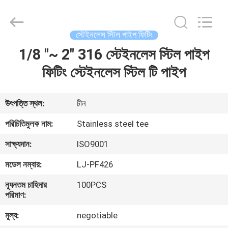
Xi'an
Longjoy
Foreign
Trade
Co.,Ltd.
স্টেইনলেস স্টিল পাইপ ফিটিং
All
Rights
1/8 "~ 2" 316 স্টেইনলেস স্টিল পাইপ
বাড়ি
Reserved.
ফিটিং স্টেইনলেস স্টিল টি পাইপ
পণ্য
উৎপত্তি স্থল:
চীন
আমাদের
পরিচিতিমুলক নাম:
Stainless steel tee
সম্পর্কে
সাক্ষ্যদান:
ISO9001
মডেল নম্বার:
LJ-PF426
কারখানা
ন্যূনতম চাহিদার
100PCS
ভ্রমণ
পরিমাণ:
মূল্য:
negotiable
মান