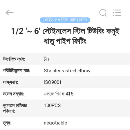
ইস্পাত
পাইপ
ফিটিং
সরবরাহকারী.
Copyright
স্টেইনলেস স্টিল পাইপ ফিটিং
©
2020
-
1/2 '~ 6' স্টেইনলেস স্টিল টিউবিং কনুই
বাড়ি
2025
Xi'an
Longjoy
ধাতু পাইপ ফিটিং
Foreign
Trade
পণ্য
Co.,Ltd.
All
Rights
উৎপত্তি স্থল:
চীন
Reserved.
আমাদের
পরিচিতিমুলক নাম:
Stainless steel elbow
সম্পর্কে
সাক্ষ্যদান:
ISO9001
মডেল নম্বার:
এলজে-পিএফ 415
কারখানা
ন্যূনতম চাহিদার
100PCS
ভ্রমণ
পরিমাণ:
মূল্য:
negotiable
মান