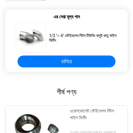
এর সেরা মূল্য পান
1/2 '~ 6' স্টেইনলেস স্টিল টিউবিং কনুই ধাতু পাইপ
ফিটিং
চালিয়ে
শীর্ষ পণ্য
ওয়েলডোলেট স্টেইনেলস স্টিল
পাইপ ফিটিং
1USD-100USD MOQ:100PCS