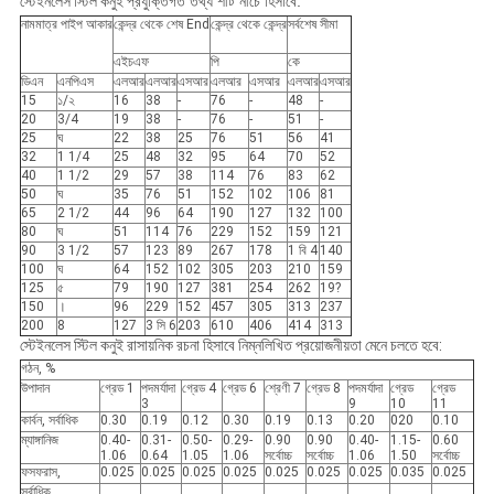
স্টেইনলেস স্টিল কনুই
প্রযুক্তিগত তথ্য শীট নীচে হিসাবে:
নামমাত্র পাইপ আকার
কেন্দ্র থেকে শেষ End
কেন্দ্র থেকে কেন্দ্র
সর্বশেষ সীমা
এইচএফ
পি
কে
ডিএন
এনপিএস
এলআর
এলআর
এসআর
এলআর
এসআর
এলআর
এসআর
15
১/২
16
38
-
76
-
48
-
20
3/4
19
38
-
76
-
51
-
25
ঘ
22
38
25
76
51
56
41
32
1 1/4
25
48
32
95
64
70
52
40
1 1/2
29
57
38
114
76
83
62
50
ঘ
35
76
51
152
102
106
81
65
2 1/2
44
96
64
190
127
132
100
80
ঘ
51
114
76
229
152
159
121
90
3 1/2
57
123
89
267
178
1 বি 4
140
100
ঘ
64
152
102
305
203
210
159
125
৫
79
190
127
381
254
262
19?
150
।
96
229
152
457
305
313
237
200
8
127
3 সি 6
203
610
406
414
313
স্টেইনলেস স্টিল কনুই রাসায়নিক রচনা হিসাবে নিম্নলিখিত প্রয়োজনীয়তা মেনে চলতে হবে:
গঠন, %
উপাদান
গ্রেড 1
পদমর্যাদা
গ্রেড 4
গ্রেড 6
শ্রেণী
7
গ্রেড 8
পদমর্যাদা
গ্রেড
গ্রেড
3
9
10
11
কার্বন, সর্বাধিক
0.30
0.19
0.12
0.30
0.19
0.13
0.20
020
0.10
ম্যাঙ্গানিজ
0.40-
0.31-
0.50-
0.29-
0.90
0.90
0.40-
1.15-
0.60
1.06
0.64
1.05
1.06
সর্বোচ্চ
সর্বোচ্চ
1.06
1.50
সর্বোচ্চ
ফসফরাস,
0.025
0.025
0.025
0.025
0.025
0.025
0.025
0.035
0.025
সর্বাধিক