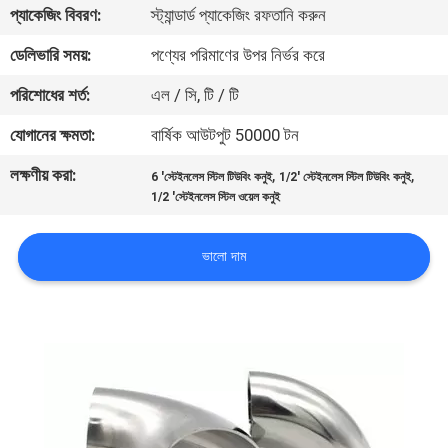
প্যাকেজিং বিবরণ:
স্ট্যান্ডার্ড প্যাকেজিং রফতানি করুন
নিয়ন্ত্রণ
ডেলিভারি সময়:
পণ্যের পরিমাণের উপর নির্ভর করে
যোগাযোগ
পরিশোধের শর্ত:
এল / সি, টি / টি
করুন
যোগানের ক্ষমতা:
বার্ষিক আউটপুট 50000 টন
লক্ষণীয় করা:
,
,
6 'স্টেইনলেস স্টিল টিউবিং কনুই
1/2' স্টেইনলেস স্টিল টিউবিং কনুই
খবর
1/2 'স্টেইনলেস স্টিল ওয়েল কনুই
কেস
ভালো দাম
সাইট
ম্যাপ
PRIVACY