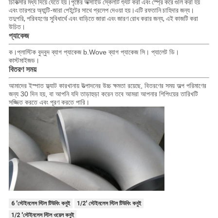
চিকিত্সার মধ্য দিয়ে যেতে হয়।পৃষ্ঠের অক্সাইড স্কেলটি শ্যুট করা এবং স্প্রে করে গুলি করা হয়
এবং তারপরে অ্যান্টি-জারা পেইন্টের সাথে প্রলেপ দেওয়া হয়।এটি রফতানি চাহিদার জন্য।
তদুপরি, পরিবহণের সুবিধার্থে এবং বাড়িতে জারা এবং জারণ রোধ করার জন্য, এই কাজটি করা
উচিত।
প্যাকেজ
ক।প্লাস্টিক বুদ্বুদ ব্যাগ প্যাকেজ b.Wove ব্যাগ প্যাকেজ সি। প্যালেট ডি।
কাস্টমাইজড।
বিতরণ সময়
আমাদের ইস্পাত ফ্ল্যাট কারখানায় উত্পাদনের উচ্চ ক্ষমতা রয়েছে, বিতরণের সময় অল্প পরিমাণের
জন্য 30 দিন হয়, বা আপনি যদি তাড়াহুড়া করেন তবে আমরা আপনার শিপিংয়ের তারিখটি
সজ্জিত করতে এবং পূরণ করতে পারি।
6 'স্টেইনলেস স্টিল টিউবিং কনুই
1/2' স্টেইনলেস স্টিল টিউবিং কনুই
1/2 'স্টেইনলেস স্টিল ওয়েল কনুই