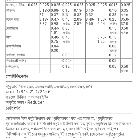
সালফার, সর্বাধিক
0.025
0.025
0.025
0.025
0.025
0.025
0.025
0015
0.025
সিলিকন
0.18-0
0.08-
0.10
0.13-
0.13-
0.10-
0.35
37
0.37
মিনিট
0.32
0.32
0.35
সর্বোচ্চ
নিকেল করা
3.18-
0.47-
0.40
2.03-
8.40-
1.60-
0.25
35.0-
3.82
0.98
সর্বোচ্চ
2.57
9.60
2.24
সর্বাধিক
37.0
ক্রোমিয়াম
0.44-
0.30
0.15
0.50
1.01
সর্বোচ্চ
সর্বোচ্চ
সর্বোচ্চ
তামা
0.40-
0.40
0.75-
0.15
0.75
সর্বোচ্চ
1.25
সর্বোচ্চ
অ্যালুমিনিয়াম
0.04-
0.06
0.30
সর্বোচ্চ
ভেনিয়াম, সর্বোচ্চ
0.08
0.12
নিওবিয়াম
0
সর্বাধিক
0.02
গ
0.05
মলিবডেনম,
0.12
0.05
0.50
সর্বোচ্চ
স্পেসিফিকেশন
স্ট্যান্ডার্ড: ডিআইএন, এএনএসআই, এএসটিএম, জেআইএস, জিবি
আকার: 1/8 "~ 2", 1/2 '~ 6'
সারফেস চিকিত্সা: গ্যালভানাইজিং
আকৃতি: সমান / Reducer
চরিত্রগত
স্টেইনলেস স্টিল কনুই উত্পাদন এবং প্রক্রিয়াকরণ করা এত সহজ নয়, প্রযুক্তিগত
প্রয়োজনীয়তাও রয়েছে।বেশিরভাগ কনুই ldালাই করা হয়, সুতরাং কনুইয়ের ldালাইয়ের মান
উন্নত করার জন্য, প্রান্তগুলি বেভেল করা হবে, এবং ldালাইয়ের সুবিধার্থে, পাইপের
ফিটিংগুলির এবং স্টিলের সংযুক্ত পাইপের স্টিল গ্রেডগুলি একই।যে কোনও কনুইকে পৃষ্ঠের