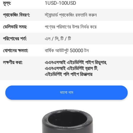
মূল্য:
1USD-100USD
নিয়ন্ত্রণ
প্যাকেজিং বিবরণ:
স্ট্যান্ডার্ড প্যাকেজিং রফতানি করুন
যোগাযোগ
ডেলিভারি সময়:
পণ্যের পরিমাণের উপর নির্ভর করে
করুন
পরিশোধের শর্ত:
এল / সি, টি / টি
যোগানের ক্ষমতা:
বার্ষিক আউটপুট 50000 টন
খবর
লক্ষণীয় করা:
এএনএসআই এইচডিপিই পাইপ রিডুসার
,
এএনএসআই এইচডিপিই হ্রাস টি
,
কেস
এইচডিপিই পলি পাইপ রিডাক্সার
ভালো দাম