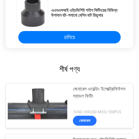
এএনএসআই এইচডিপিই পাইপ ফিটিংয়ের বিভিন্ন
উপাদান হট-গলানো মেশিন বাট রিডুসার
চালিয়ে
শীর্ষ পণ্য
জেনারেল ওয়েল্ডিং ইলেক্ট্রোফিউশন
স্যাডল ফিটিং
1USD-100USD MOQ:100PCS
যোগাযোগ