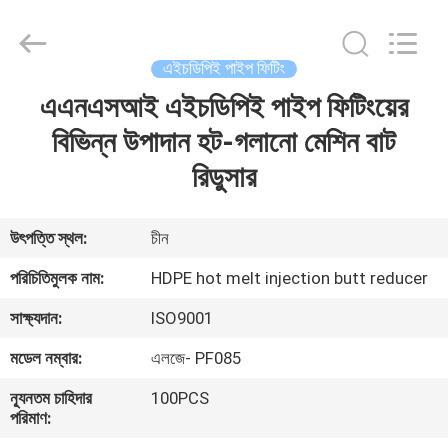
ইস্পাত
পাইপ
ফিটিং
সরবরাহকারী.
Copyright
এইচডিপিই পাইপ ফিটিং
©
2020
-
এএনএসআই এইচডিপিই পাইপ ফিটিংয়ের
বাড়ি
2022
industrialsteelpipefittings.com.
All
বিভিন্ন উপাদান হট-গলানো মেশিন বাট
Rights
Reserved.
পণ্য
রিডুসার
আমাদের
উৎপত্তি স্থল:
চীন
সম্পর্কে
পরিচিতিমুলক নাম:
HDPE hot melt injection butt reducer
সাক্ষ্যদান:
ISO9001
কারখানা
মডেল নম্বার:
এলজে- PF085
ভ্রমণ
ন্যূনতম চাহিদার
100PCS
পরিমাণ:
মান