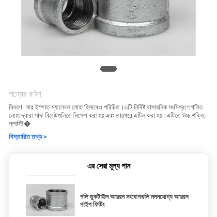
পণ্যের বর্ণনা
বিবরণ মার ইস্পাত ম্যালেবল লোহা হিসাবেও পরিচিত।এটি নির্দিষ্ট রাসায়নিক সংমিশ্রণে গলিত
লোহা দ্বারা সাদা বিলেটগুলিতে নিক্ষেপ করা হয় এবং তারপরে এটিল করা হয়।এটিতে উচ্চ শক্তি,
প্লাস্টি�
বিস্তারিত তথ্য >
এর সেরা মূল্য পান
পলি ডুকটাইল আয়রন সংযোগগুলি মলনযোগ্য আয়রন
পাইপ ফিটিং