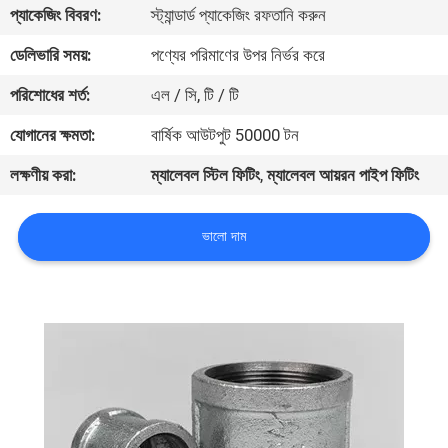
প্যাকেজিং বিবরণ:
স্ট্যান্ডার্ড প্যাকেজিং রফতানি করুন
নিয়ন্ত্রণ
ডেলিভারি সময়:
পণ্যের পরিমাণের উপর নির্ভর করে
যোগাযোগ
পরিশোধের শর্ত:
এল / সি, টি / টি
করুন
যোগানের ক্ষমতা:
বার্ষিক আউটপুট 50000 টন
লক্ষণীয় করা:
ম্যালেবল স্টিল ফিটিং
,
ম্যালেবল আয়রন পাইপ ফিটিং
খবর
ভালো দাম
কেস