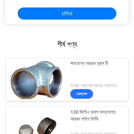
চালিয়ে
শীর্ষ পণ্য
ক্ষয়যোগ্য আয়রন হ্রাস টি
1USD-100USD MOQ:100PCS
যোগাযোগ
138 জিপিএ ক্যাপ মলনযোগ্য
আয়রন পাইপ ফিটিং