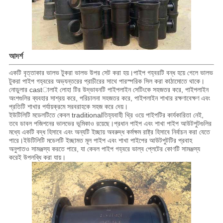
আদর্শ
একটি বৃত্তাকার ভালভ টুকরা ভালভ উপর সেট করা হয়।পাইপ গহ্বরটি বন্ধ হয়ে গেলে ভালভ
টুকরা পাইপ গহ্বরের অভ্যন্তরের প্রাচীরের সাথে পারস্পরিক সিল করা কাঠামোতে থাকে।
নোডুলার castালাই লোহা টির উদ্ভাবনটি পাইপলাইন সেটিংকে সহজতর করে, পাইপলাইন
অংশগুলির ব্যবহার সাশ্রয় করে, পরিচালনা সহজতর করে, পাইপলাইন শাখার রক্ষণাবেক্ষণ এবং
প্রতিটি শাখার পর্যায়ক্রমে সরবরাহকে সহজ করে দেয়।
ইউটিলিটি মডেলটিতে কেবল traditionalতিহ্যবাহী থ্রি ওয়ে পাইপটির কার্যকারিতা নেই,
তবে ডাবল পজিশনের ভালভের ভূমিকাও রয়েছে।
প্রধান পাইপ এবং শাখা পাইপ আউটপুটগুলির
মধ্যে একটি বদ্ধ হিসাবে এবং অন্যটি ইচ্ছায় অবরুদ্ধ কর্মক্ষম রাষ্ট্র হিসাবে নির্বাচন করা যেতে
পারে।
ইউটিলিটি মডেলটি ইচ্ছামত মূল পাইপ এবং শাখা পাইপের আউটপুটটির প্রবাহ
অনুপাতও সামঞ্জস্য করতে পারে, যা কেবল পাইপ গহ্বরে ভাল্ব প্লেটের কোণটি সামঞ্জস্য
করেই উপলব্ধি করা যায়।