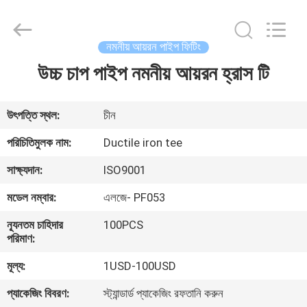
ইস্পাত
পাইপ
ফিটিং
সরবরাহকারী.
Copyright
নমনীয় আয়রন পাইপ ফিটিং
©
2020
-
উচ্চ চাপ পাইপ নমনীয় আয়রন হ্রাস টি
বাড়ি
2025
industrialsteelpipefittings.com.
All
Rights
Reserved.
পণ্য
উৎপত্তি স্থল:
চীন
পরিচিতিমুলক নাম:
Ductile iron tee
আমাদের
সাক্ষ্যদান:
ISO9001
সম্পর্কে
মডেল নম্বার:
এলজে- PF053
ন্যূনতম চাহিদার
100PCS
কারখানা
পরিমাণ:
ভ্রমণ
মূল্য:
1USD-100USD
প্যাকেজিং বিবরণ:
স্ট্যান্ডার্ড প্যাকেজিং রফতানি করুন
মান