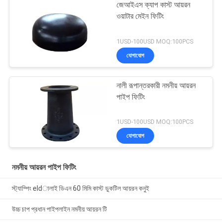
জেআইএস ক্যাপ কাস্ট আয়রন
ওয়াটার মেইন ফিটিং
1USD-100USD MOQ:100PCS
যোগাযোগ
নালী রূপান্তরকারী নমনীয় আয়রন
পাইপ ফিটিং
1USD-100USD MOQ:100PCS
যোগাযোগ
নমনীয় আয়রন পাইপ ফিটিং
স্ট্যাম্পিং eldালাই ডিএন 60 মিমি কাস্ট ডুকটিল আয়রন কনুই
উচ্চ চাপ প্রধান পাইপলাইন নমনীয় আয়রন টি