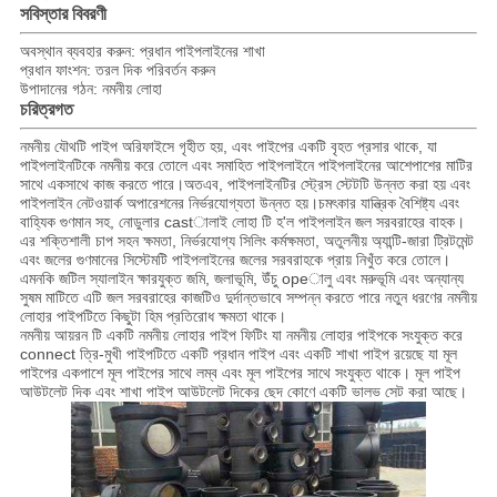
সবিস্তার বিবরণী
অবস্থান ব্যবহার করুন: প্রধান পাইপলাইনের শাখা
প্রধান ফাংশন: তরল দিক পরিবর্তন করুন
উপাদানের গঠন: নমনীয় লোহা
চরিত্রগত
নমনীয় যৌথটি পাইপ অরিফাইসে গৃহীত হয়, এবং পাইপের একটি বৃহত প্রসার থাকে, যা
পাইপলাইনটিকে নমনীয় করে তোলে এবং সমাহিত পাইপলাইনে পাইপলাইনের আশেপাশের মাটির
সাথে একসাথে কাজ করতে পারে।
অতএব, পাইপলাইনটির স্ট্রেস স্টেটটি উন্নত করা হয় এবং
পাইপলাইন নেটওয়ার্ক অপারেশনের নির্ভরযোগ্যতা উন্নত হয়।
চমৎকার যান্ত্রিক বৈশিষ্ট্য এবং
বাহ্যিক গুণমান সহ, নোডুলার castালাই লোহা টি হ'ল পাইপলাইন জল সরবরাহের বাহক।
এর শক্তিশালী চাপ সহন ক্ষমতা, নির্ভরযোগ্য সিলিং কর্মক্ষমতা, অতুলনীয় অ্যান্টি-জারা ট্রিটমেন্ট
এবং জলের গুণমানের সিস্টেমটি পাইপলাইনের জলের সরবরাহকে প্রায় নিখুঁত করে তোলে।
এমনকি জটিল স্যালাইন ক্ষারযুক্ত জমি, জলাভূমি, উঁচু opeালু এবং মরুভূমি এবং অন্যান্য
সুষম মাটিতে এটি জল সরবরাহের কাজটিও দুর্দান্তভাবে সম্পন্ন করতে পারে নতুন ধরণের নমনীয়
লোহার পাইপটিতে কিছুটা হিম প্রতিরোধ ক্ষমতা থাকে।
নমনীয় আয়রন টি একটি নমনীয় লোহার পাইপ ফিটিং যা নমনীয় লোহার পাইপকে সংযুক্ত করে
connect
ত্রি-মুখী পাইপটিতে একটি প্রধান পাইপ এবং একটি শাখা পাইপ রয়েছে যা মূল
পাইপের একপাশে মূল পাইপের সাথে লম্ব এবং মূল পাইপের সাথে সংযুক্ত থাকে।
মূল পাইপ
আউটলেট দিক এবং শাখা পাইপ আউটলেট দিকের ছেদ কোণে একটি ভালভ সেট করা আছে।