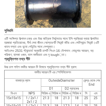
সুবিধাদি
এটি সংক্ষিপ্ত উত্পাদন চক্র এবং উচ্চ মাত্রিক নির্ভুলতার সাথে ইসি প্রক্রিয়া দ্বারা উত্পাদিত
হয়
জারা প্রতিরোধের, দীর্ঘ সেবা জীবন।
আস্তরণটি সিমেন্ট মর্টার এবং পোর্টল্যান্ড সিমেন্ট।
এটি
ধাতব দস্তা এবং ডুবো পেইন্টের সাথে লেপযুক্ত।
আইএসও 2531 স্ট্যান্ডার্ড অনুযায়ী চাপটি পিএন 16।
উপাদান: নোডুলার আয়রন, বড়
পরিমাণ, হালকা ওজন, ভাল নমনীয়তা এবং দৃ tough়তা।
প্রযুক্তিগত তথ্য শীট
উচ্চ চাপ পাইপ নমনীয় আয়রন টি হিসাবে প্রযুক্তিগত তথ্য শীট হ্রাস:
নমনীয় আয়রন টি এর স্পেসিফিকেশন
নামমাত্র ব্যাস
OuteideDiamster
কেন্দ্র থেকে শেষ
End
D1
D2 গ্রাহকের
ডিএন
NPS
সিরিজ এ
সিরিজ খ
সিরিজ এ
সিরিজ খ
সি
এম
15x15x15
1 / 2x1 /
21.3
18
21.3
18
25
25
2x1 / 2
15x15x10
1 / 2x1 /
21.3
18
17.3
14
25
25