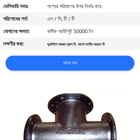
নিয়ন্ত্রণ
ডেলিভারি সময়:
পণ্যের পরিমাণের উপর নির্ভর করে
পরিশোধের শর্ত:
এল / সি, টি / টি
যোগাযোগ
যোগানের ক্ষমতা:
বার্ষিক আউটপুট 50000 টন
করুন
লক্ষণীয় করা:
,
ডুকটাইল আয়রন হ্রাস টি
কালো নমনীয় আয়রণ টি
খবর
ভালো দাম
কেস