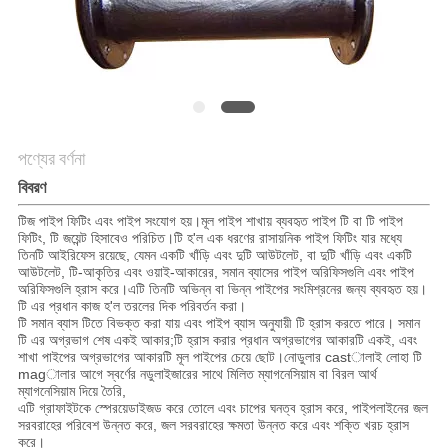
পণ্যের বর্ণনা
বিবরণ
টিজ পাইপ ফিটিং এবং পাইপ সংযোগ হয়।মূল পাইপ শাখায় ব্যবহৃত পাইপ টি বা টি পাইপ
ফিটিং, টি জয়েন্ট হিসাবেও পরিচিত।
টি হ'ল এক ধরণের রাসায়নিক পাইপ ফিটিং যার মধ্যে
তিনটি আইরিফেস রয়েছে, যেমন একটি খাঁড়ি এবং দুটি আউটলেট, বা দুটি খাঁড়ি এবং একটি
আউটলেট, টি-আকৃতির এবং ওয়াই-আকারের, সমান ব্যাসের পাইপ অরিফিসগুলি এবং পাইপ
অরিফিসগুলি হ্রাস করে।
এটি তিনটি অভিন্ন বা ভিন্ন পাইপের সংমিশ্রনের জন্য ব্যবহৃত হয়।
টি এর প্রধান কাজ হ'ল তরলের দিক পরিবর্তন করা।
টি সমান ব্যাস টিতে বিভক্ত করা যায় এবং পাইপ ব্যাস অনুযায়ী টি হ্রাস করতে পারে।
সমান
টি এর অগ্রভাগ শেষ একই আকার;টি হ্রাস করার প্রধান অগ্রভাগের আকারটি একই, এবং
শাখা পাইপের অগ্রভাগের আকারটি মূল পাইপের চেয়ে ছোট।
নোডুলার castালাই লোহা টি
magালার আগে স্বর্ণের নডুলাইজারের সাথে মিলিত ম্যাগনেসিয়াম বা বিরল আর্থ
ম্যাগনেসিয়াম দিয়ে তৈরি,
এটি গ্রাফাইটকে স্পেরয়েডাইজড করে তোলে এবং চাপের ঘনত্ব হ্রাস করে, পাইপলাইনের জল
সরবরাহের পরিবেশ উন্নত করে, জল সরবরাহের ক্ষমতা উন্নত করে এবং শক্তি খরচ হ্রাস
করে।