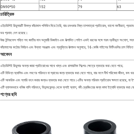
DN90*50
152
79
63
চারিত্রিক
এইচডিপিই রিডুসারটি বিশুদ্ধ কাঁচামাল পলিথিন দিয়ে তৈরি, যার চমৎকার নিম্ন তাপমাত্রা প্রতিরোধ, ভালো নমনীয়তা, প্রভ
ভর প্রবাহ বেগ রয়েছে।
উচ্চ ইন্টারফেস শক্তি সহ জাতীয় মান অনুযায়ী ডিজাইন এবং উত্পাদিত।পাইপ একই ধরনের সঙ্গে গরম দ্রবীভূত সংযোগ, স
কাঁচামালের কঠোর নির্বাচন এবং উন্নত সরঞ্জাম এবং প্রযুক্তির উত্পাদন অনুসারে, 16 কেজি পাইপের ফিটিংগুলির চাপ নিশ্
আবেদন
এইচডিপিই রিডুসার অনন্য জারা প্রতিরোধের সাথে খাদ্য এবং রাসায়নিক শিল্পের ক্ষেত্রে ব্যবহার করা যেতে পারে;
এটি বিভিন্ন অ্যাসিড এবং লবণের পরিবহন বা স্রাবের জন্য ব্যবহার করা যেতে পারে, যার ফলে দীর্ঘ পরিষেবা জীবন, কম খ
এটি আকরিক এবং স্লারি বহন করার জন্যও ব্যবহার করা যেতে পারে।এটির অনন্য পরিধান প্রতিরোধ ক্ষমতা রয়েছে, যা ইস্
এটি ব্যাপকভাবে খনিজ বালি পরিবহন, বিদ্যুৎকেন্দ্র থেকে ফ্লাই অ্যাশ, নদী ড্রেজিংয়ের জন্য কাদা ইত্যাদি ব্যবহার করা 
পণ্যের ছবি