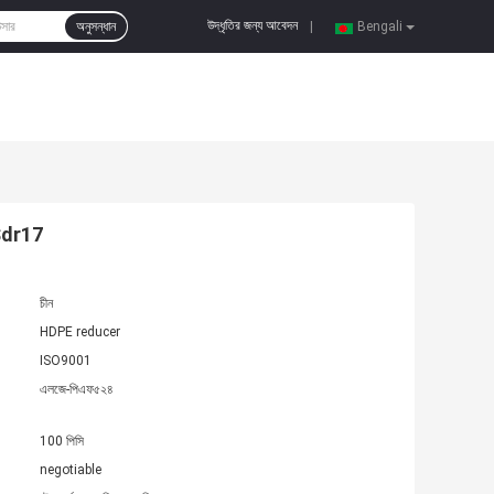
উদ্ধৃতির জন্য আবেদন
অনুসন্ধান
|
Bengali
 Sdr17
চীন
HDPE reducer
ISO9001
এলজে-পিএফ৫২৪
100 পিসি
negotiable