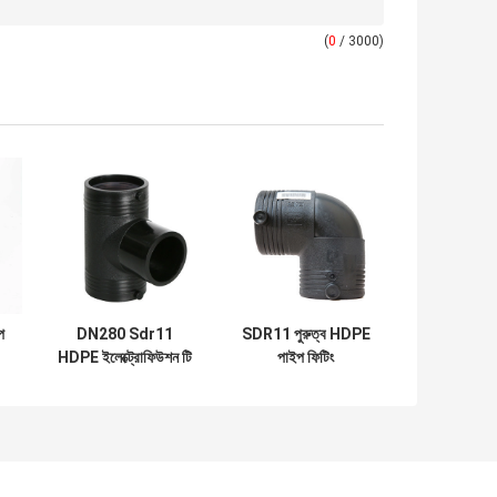
(
0
/ 3000)
প
DN280 Sdr11
SDR11 পুরুত্ব HDPE
HDPE ইলেক্ট্রোফিউশন টি
পাইপ ফিটিং
র
ইঞ্জিনিয়ারিং পাইপ ফিটিং
ইলেক্ট্রোফিউশন কনুই সমান
আকৃতি