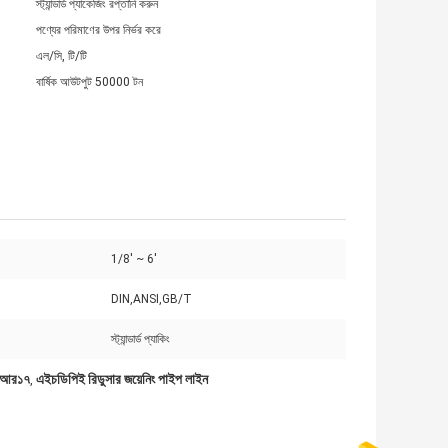
স্ট্যান্ডার্ড প্যাকেজিং রপ্তানি করুন
পণ্যের পরিমাণের উপর নির্ভর করে
এল/সি, টি/টি
বার্ষিক আউটপুট 50000 টন
1/8' ~ 6'
DIN,ANSI,GB/T
স্ট্যান্ডার্ড প্যাকিং
ডিআর১৭
এইচডিপিই রিডুসার জয়েনিং পাইপ লাইন
,