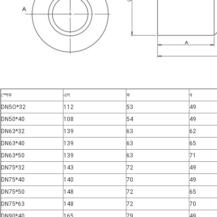
স্পেক
এল
ক
খ
DN5O*32
112
53
49
DN50*40
108
54
49
DN63*32
139
63
62
DN63*40
139
63
65
DN63*50
139
63
71
DN75*32
143
72
49
DN75*40
140
70
49
DN75*50
148
72
65
DN75*63
148
72
70
DN90*40
165
79
49