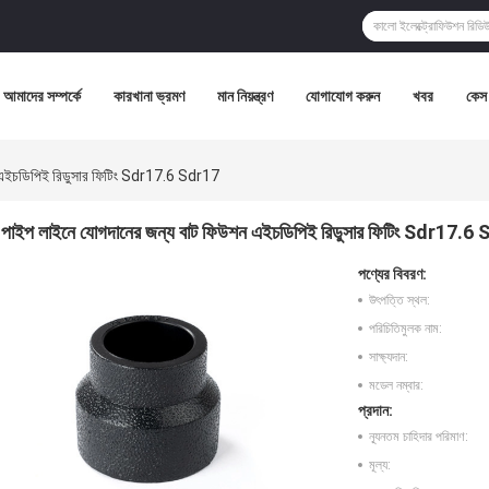
আমাদের সম্পর্কে
কারখানা ভ্রমণ
মান নিয়ন্ত্রণ
যোগাযোগ করুন
খবর
কেস
 এইচডিপিই রিডুসার ফিটিং Sdr17.6 Sdr17
পাইপ লাইনে যোগদানের জন্য বাট ফিউশন এইচডিপিই রিডুসার ফিটিং Sdr17.6
পণ্যের বিবরণ:
উৎপত্তি স্থল:
পরিচিতিমুলক নাম:
সাক্ষ্যদান:
মডেল নম্বার:
প্রদান:
ন্যূনতম চাহিদার পরিমাণ:
মূল্য: