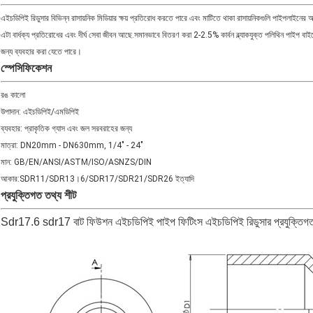
এইচডিপিই রিডুসার বিভিন্ন রাসায়নিক মিডিয়ার ক্ষয় প্রতিরোধ করতে পারে এবং মাটিতে থাকা রাসায়নিকগুলি পাইপলাইনের
এটা বার্ধক্য প্রতিরোধের এবং দীর্ঘ সেবা জীবন আছে.সমানভাবে বিতরণ করা 2-2.5% কার্বন ব্ল্যাকযুক্ত পলিথিন পাইপ বাইর
জন্য ব্যবহার করা যেতে পারে।
স্পেসিফিকেশন
রঙ কালো
উপাদান: এইচডিপিই/এমডিপিই
ব্যবহার: প্রাকৃতিক গ্যাস এবং জল সরবরাহের জন্য
মাত্রা: DN20mm - DN630mm, 1/4" - 24"
মান: GB/EN/ANSI/ASTM/ISO/ASNZS/DIN
আকার:SDR11/SDR13।6/SDR17/SDR21/SDR26 ইত্যাদি
প্রযুক্তিগত তথ্য শীট
Sdr17.6 sdr17 বাট ফিউশন এইচডিপিই পাইপ ফিটিংস এইচডিপিই রিডুসার প্রযুক্তিগত