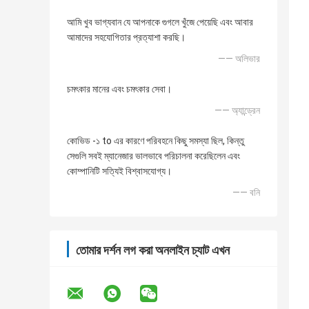
আমি খুব ভাগ্যবান যে আপনাকে গুগলে খুঁজে পেয়েছি এবং আবার
আমাদের সহযোগিতার প্রত্যাশা করছি।
—— অলিভার
চমৎকার মানের এবং চমৎকার সেবা।
—— অ্যান্ড্রেন
কোভিড -১ to এর কারণে পরিবহনে কিছু সমস্যা ছিল, কিন্তু
সেগুলি সবই ম্যানেজার ভালভাবে পরিচালনা করেছিলেন এবং
কোম্পানিটি সত্যিই বিশ্বাসযোগ্য।
—— বনি
তোমার দর্শন লগ করা অনলাইন চ্যাট এখন