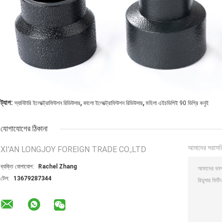
,
,
ট্যাগ:
স্যানিটারি ইলেক্ট্রোফিউশন রিডিউসার
কালো ইলেক্ট্রোফিউশন রিডিউসার
মহিলা এইচডিপিই 90 ডিগ্রি কনুই
যোগাযোগের ঠিকানা
আমাদের সরাসর
XI'AN LONGJOY FOREIGN TRADE CO.,LTD
ব্যক্তি যোগাযোগ:
Rachel Zhang
টেল:
13679287344