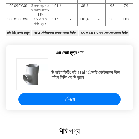
2
90X90X40
3 গণমাধ্যমে ×
101,6
-
48.3
-
95
79
3 গণমাধ্যমে ×
1½
100X100X90
4 × 4 × 3
114,3
-
101,6
-
105
102
গণমাধ্যমে
বাট ldালাই কনুই
304 স্টেইনলেস সকেট ওয়েল্ড ফিটিং
ASMEB16.11 এস এস ওয়েল্ড ফিটিং
এর সেরা মূল্য পান
টি পাইপ ফিটিং বাট stainালাই স্টেইনলেস স্টিল
পাইপ ফিটিং এর টি হ্রাস
চালিয়ে
শীর্ষ পণ্য