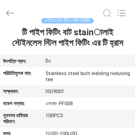
Xi'an
Longjoy
Foreign
Trade
Co.,Ltd.
স্টেইনলেস স্টিল পাইপ ফিটিং
All
Rights
টি পাইপ ফিটিং বাট stainালাই
বাড়ি
Reserved.
স্টেইনলেস স্টিল পাইপ ফিটিং এর টি হ্রাস
পণ্য
উৎপত্তি স্থল:
চীন
আমাদের
পরিচিতিমুলক নাম:
Stainless steel butt welding reducing
tee
সম্পর্কে
সাক্ষ্যদান:
ISO9001
কারখানা
মডেল নম্বার:
এলজে- PF008
ভ্রমণ
ন্যূনতম চাহিদার
100PCS
পরিমাণ:
মান
মূল্য:
1USD-100USD