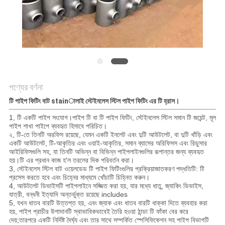
POLICY
পণ্যের বর্ণনা
টি পাইপ ফিটিং বাট stainালাই স্টেইনলেস স্টিল পাইপ ফিটিং এর টি হ্রাস।
1, টি একটি পাইপ সংযোগ।পাইপ টি বা টি পাইপ ফিটিং, স্টেইনলেস স্টিল সমান টি জয়েন্ট, মূল
পাইপ শাখা পাইপে ব্যবহৃত হিসাবে পরিচিত।
২, টি-তে তিনটি অরফিস রয়েছে, যেমন একটি ইনলেট এবং দুটি আউটলেট, বা দুটি খাঁড়ি এবং
একটি আউটলেট, টি-আকৃতির এবং ওয়াই-আকৃতির, সমান ব্যাসের অরিফিসস এবং রিডুসার
আইরিফিসগুলি সহ, যা তিনটি অভিন্ন বা বিভিন্ন পাইপলাইনগুলির রূপান্তর জন্য ব্যবহৃত
হয়।টি এর প্রধান কাজ হ'ল তরলের দিক পরিবর্তন করা।
3, স্টেইনলেস স্টিল বাট ওয়েলডেড টি পাইপ ফিটিংগুলির প্রক্রিয়াজাতকরণ পদ্ধতিটি: টি
প্রসেস করতে হবে এবং চিহ্নের মাধ্যমে খোঁচাটি চিহ্নিত করুন।
4, আউটলেট ডিভাইসটি পাইপলাইনে সজ্জিত করা হয়, যার মধ্যে ধাতু, জ্যাকিং ডিভাইস,
যাত্রী, বন্ধনী ইত্যাদি অন্তর্ভুক্ত রয়েছে includes
5, যখন ধাতব বারটি উত্তপ্ত হয়, এবং জ্যাক এবং ধাতব বারটি ধাক্কা দিতে ব্যবহার করা
হয়, পাইপ প্রাচীর উপাদানটি স্বাভাবিকভাবেই তৈরি হওয়া ঠান্ডা টি ফাঁকা বের করে
দেয়;তারপরে একটি নির্দিষ্ট দৈর্ঘ্য এবং তার সাথে সম্পর্কিত স্পেসিফিকেশন সহ পাইপ বিভাগটি