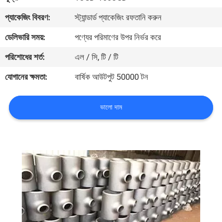
নিয়ন্ত্রণ
প্যাকেজিং বিবরণ:
স্ট্যান্ডার্ড প্যাকেজিং রফতানি করুন
ডেলিভারি সময়:
পণ্যের পরিমাণের উপর নির্ভর করে
যোগাযোগ
পরিশোধের শর্ত:
এল / সি, টি / টি
করুন
যোগানের ক্ষমতা:
বার্ষিক আউটপুট 50000 টন
খবর
ভালো দাম
কেস
সাইট
ম্যাপ
PRIVACY