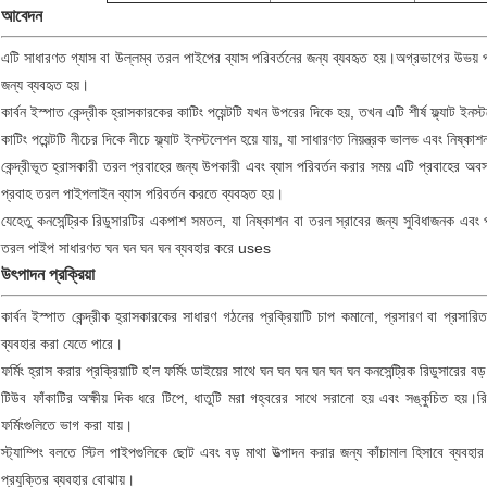
আবেদন
এটি সাধারণত গ্যাস বা উল্লম্ব তরল পাইপের ব্যাস পরিবর্তনের জন্য ব্যবহৃত হয়।অগ্রভাগের উভয় প
জন্য ব্যবহৃত হয়।
কার্বন ইস্পাত কেন্দ্রীক হ্রাসকারকের কাটিং পয়েন্টটি যখন উপরের দিকে হয়, তখন এটি শীর্ষ ফ্ল্যাট ইনস
কাটিং পয়েন্টটি নীচের দিকে নীচে ফ্ল্যাট ইনস্টলেশন হয়ে যায়, যা সাধারণত নিয়ন্ত্রক ভালভ এবং নিষ্কা
কেন্দ্রীভূত হ্রাসকারী তরল প্রবাহের জন্য উপকারী এবং ব্যাস পরিবর্তন করার সময় এটি প্রবাহের অব
প্রবাহ তরল পাইপলাইন ব্যাস পরিবর্তন করতে ব্যবহৃত হয়।
যেহেতু কনসেন্ট্রিক রিডুসারটির একপাশ সমতল, যা নিষ্কাশন বা তরল স্রাবের জন্য সুবিধাজনক এবং প
তরল পাইপ সাধারণত ঘন ঘন ঘন ঘন ব্যবহার করে uses
উৎপাদন প্রক্রিয়া
কার্বন ইস্পাত কেন্দ্রীক হ্রাসকারকের সাধারণ গঠনের প্রক্রিয়াটি চাপ কমানো, প্রসারণ বা প্রসারিত 
ব্যবহার করা যেতে পারে।
ফর্মিং হ্রাস করার প্রক্রিয়াটি হ'ল ফর্মিং ডাইয়ের সাথে ঘন ঘন ঘন ঘন ঘন ঘন কনসেন্ট্রিক রিডুসারের 
টিউব ফাঁকাটির অক্ষীয় দিক ধরে টিপে, ধাতুটি মরা গহ্বরের সাথে সরানো হয় এবং সঙ্কুচিত হয়।
ফর্মিংগুলিতে ভাগ করা যায়।
স্ট্যাম্পিং বলতে স্টিল পাইপগুলিকে ছোট এবং বড় মাথা উত্পাদন করার জন্য কাঁচামাল হিসাবে ব্যবহার ক
প্রযুক্তির ব্যবহার বোঝায়।