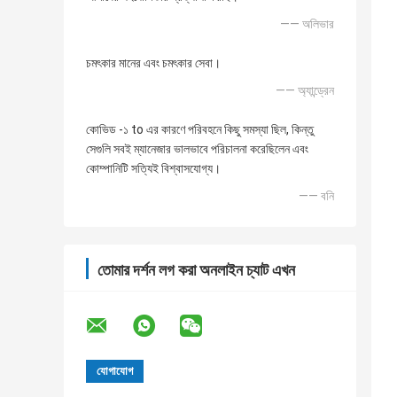
—— অলিভার
চমৎকার মানের এবং চমৎকার সেবা।
—— অ্যান্ড্রেন
কোভিড -১ to এর কারণে পরিবহনে কিছু সমস্যা ছিল, কিন্তু
সেগুলি সবই ম্যানেজার ভালভাবে পরিচালনা করেছিলেন এবং
কোম্পানিটি সত্যিই বিশ্বাসযোগ্য।
—— বনি
তোমার দর্শন লগ করা অনলাইন চ্যাট এখন