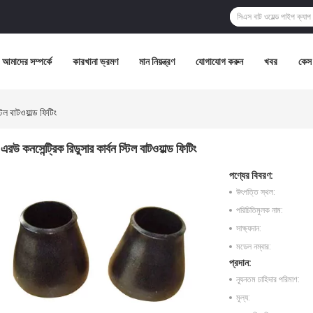
আমাদের সম্পর্কে
কারখানা ভ্রমণ
মান নিয়ন্ত্রণ
যোগাযোগ করুন
খবর
কেস
িল বাটওয়াল্ড ফিটিং
এরউ কনসেন্ট্রিক রিডুসার কার্বন স্টিল বাটওয়াল্ড ফিটিং
পণ্যের বিবরণ:
উৎপত্তি স্থল:
পরিচিতিমুলক নাম:
সাক্ষ্যদান:
মডেল নম্বার:
প্রদান:
ন্যূনতম চাহিদার পরিমাণ:
মূল্য: