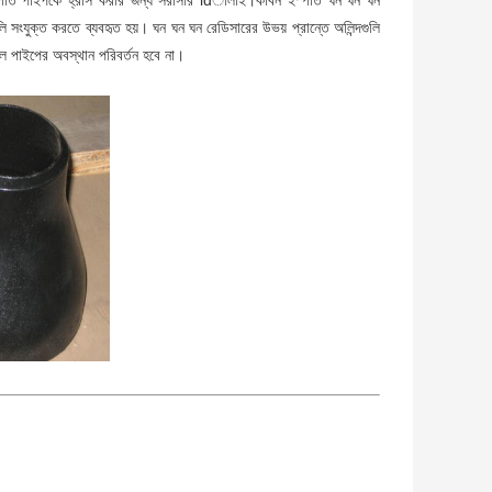
্পাত পাইপকে হ্রাস করার জন্য সরাসরি ldালাই।
কার্বন ইস্পাত ঘন ঘন ঘন
জগুলি সংযুক্ত করতে ব্যবহৃত হয়।
ঘন ঘন ঘন রেডিসারের উভয় প্রান্তে অলিন্দগুলি
লে পাইপের অবস্থান পরিবর্তন হবে না।