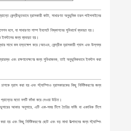
্রান্তে কেন্দ্রীভূতভাবে হ্রাসকারী কাটা, সাধারণত অনুভূমিক তরল পাইপলাইনের
্টলেশন বলে, যা সাধারণত পাম্প ইনলেটে নিষ্কাশনের সুবিধার্থে ব্যবহৃত হয়।
শন ইনস্টলের জন্য ব্যবহৃত হয়।
স্থার সাথে কম হস্তক্ষেপ করে।অতএব, কেন্দ্রীক হ্রাসকারী গ্যাস এবং উল্লম্ব
্রারম্ভ এবং রক্ষণাবেক্ষণের জন্য সুবিধাজনক, তাই অনুভূমিকভাবে ইনস্টল করা
চাপকে হ্রাস করা হয় এবং স্ট্যাম্পিংও হ্রাসকারকের কিছু নির্দিষ্টকরণের জন্য
বড় প্রান্তের মতো নলটি ফাঁকা করে দেওয়া উচিত।
রিডুসারের আকার অনুসারে, এটি এক-সময় টিপে তৈরির ফর্মিং বা একাধিক টিপে
রা হয় এবং কিছু নির্দিষ্টকরণের ছোট এবং বড় মাথা উত্পাদনের জন্য স্ট্যাম্পিং