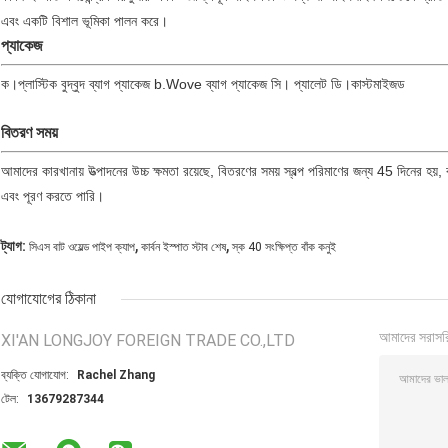
এবং একটি বিশাল ভূমিকা পালন করে।
প্যাকেজ
ক।প্লাস্টিক বুদ্বুদ ব্যাগ প্যাকেজ b.Wove ব্যাগ প্যাকেজ সি। প্যালেট ডি।কাস্টমাইজড
বিতরণ সময়
আমাদের কারখানায় উত্পাদনের উচ্চ ক্ষমতা রয়েছে, বিতরণের সময় স্বল্প পরিমাণের জন্য 45 দিনের হয
এবং পূরণ করতে পারি।
,
,
ট্যাগ:
সিএস বাট ওয়েল্ড পাইপ ক্যাপ
কার্বন ইস্পাত স্টাব শেষ
স্ক 40 সংক্ষিপ্ত বাঁক কনুই
যোগাযোগের ঠিকানা
আমাদের সরাসর
XI'AN LONGJOY FOREIGN TRADE CO.,LTD
ব্যক্তি যোগাযোগ:
Rachel Zhang
টেল:
13679287344