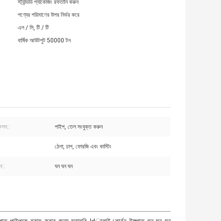
স্ট্যান্ডার্ড প্যাকেজিং রফতানি করুন
পণ্যের পরিমাণের উপর নির্ভর করে
এল / সি, টি / টি
বার্ষিক আউটপুট 50000 টন
েশন::
পাইপ, তেল সংযুক্ত করুন
:
ঠেলা, চাপ, ফোরজি এবং কাস্টিং
ন::
ঘন ঘন ঘন