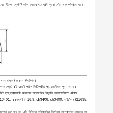
বং স্টিলের প্লেটটি ফাঁকা হওয়ার পরে ডাই দ্বারা খোঁচা এবং আঁকানো হয়।
িয়াস অ-মানক উচ্চ-চাপ স্ট্যাম্পিং।
 ইস্পাত প্লেট বাট ঝালাই পাইপ ফিটিংগুলির প্রয়োজনীয়তা পূরণ করবে।
মিমি হবে;হ্রাসকারী আকারের অনুমোদিত বিচ্যুতি প্রয়োজনীয়তা মেটাবে।
 জিবি / টি 13401, এএসএমই বি 16.9, sh3408, sh3409, এইচজি / t21635,
িস্থাপন করা যায় না।এটি বিভিন্ন পাইপলাইন সিস্টেমে ব্যাপকভাবে ব্যবহৃত হয়